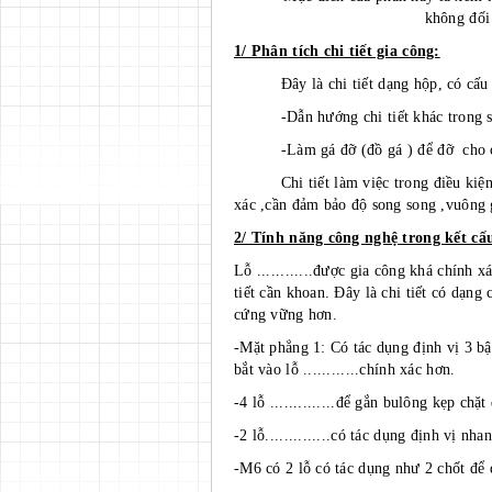
không đối
1/ Phân tích chi tiết gia công:
Đây là chi tiết dạng hộp, có cấu tạo
-Dẫn hướng chi tiết khác trong sản
-Làm gá đỡ (đồ gá ) để đỡ cho chi ti
Chi tiết làm việc trong điều kiện bìn
xác ,cần đảm bảo độ song song ,vuông g
2/ Tính năng công nghệ trong kết cấu 
Lỗ ............được gia công khá chính x
tiết cần khoan. Đây là chi tiết có dạng
cứng vững hơn.
-Mặt phẳng 1: Có tác dụng định vị 3 bậc
bắt vào lỗ ............chính xác hơn.
-4 lỗ ..............để gắn bulông kẹp chặ
-2 lỗ..............có tác dụng định vị n
-M6 có 2 lỗ có tác dụng như 2 chốt để 