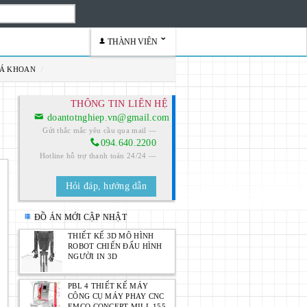
THÀNH VIÊN
GÁ KHOAN
/
THÔNG TIN LIÊN HỆ
doantotnghiep.vn@gmail.com
Gửi thắc mắc yêu cầu qua mail
094.640.2200
Hotline hỗ trợ thanh toán 24/24
Hỏi đáp, hướng dẫn
ĐỒ ÁN MỚI CẬP NHẬT
THIẾT KẾ 3D MÔ HÌNH
ROBOT CHIẾN ĐẤU HÌNH
NGƯỜI IN 3D
PBL 4 THIẾT KẾ MÁY
CÔNG CỤ MÁY PHAY CNC
EMCO CONCEPT MILL 155