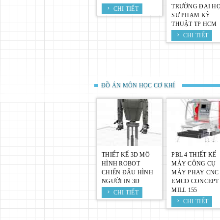
tạo máy, bài tập lớn công nghệ chế tạo 
TRƯỜNG ĐẠI H
CHI TIẾT
SƯ PHẠM KỸ
THUẬT TP HCM
CHI TIẾT
ĐỒ ÁN MÔN HỌC CƠ KHÍ
THIẾT KẾ 3D MÔ
PBL 4 THIẾT KẾ
HÌNH ROBOT
MÁY CÔNG CỤ
CHIẾN ĐẤU HÌNH
MÁY PHAY CNC
NGƯỜI IN 3D
EMCO CONCEPT
MILL 155
CHI TIẾT
CHI TIẾT