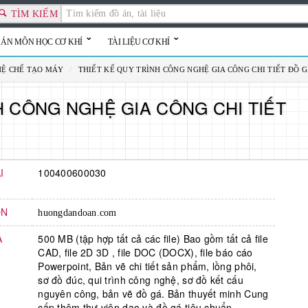
TÌM KIẾM
 ÁN MÔN HỌC CƠ KHÍ
TÀI LIỆU CƠ KHÍ
HỆ CHẾ TẠO MÁY
/
THIẾT KẾ QUY TRÌNH CÔNG NGHỆ GIA CÔNG CHI TIẾT ĐỒ 
H CÔNG NGHỆ GIA CÔNG CHI TIẾT
I
100400600030
N
huongdandoan.com
Ả
500 MB (tập hợp tất cả các file) Bao gồm tất cả file
CAD, file 2D 3D , file DOC (DOCX), file báo cáo
Powerpoint, Bản vẽ chi tiết sản phẩm, lồng phôi,
sơ đồ đúc, qui trình công nghệ, sơ đồ kết cấu
nguyên công, bản vẽ đồ gá. Bản thuyết minh Cung
cấp thêm thư viện dao và đồ gá tiêu chuẩn....