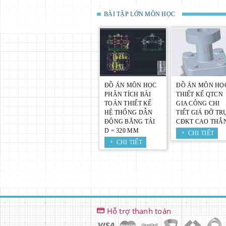
BÀI TẬP LỚN MÔN HỌC
ĐỒ ÁN MÔN HỌC
ĐỒ ÁN MÔN HỌ
PHÂN TÍCH BÀI
THIẾT KẾ QTCN
TOÁN THIẾT KẾ
GIA CÔNG CHI
HỆ THỐNG DẪN
TIẾT GIÁ ĐỠ TR
ĐỘNG BĂNG TẢI
CĐKT CAO THẮ
D = 320 MM
CHI TIẾT
CHI TIẾT
Hỗ trợ thanh toán