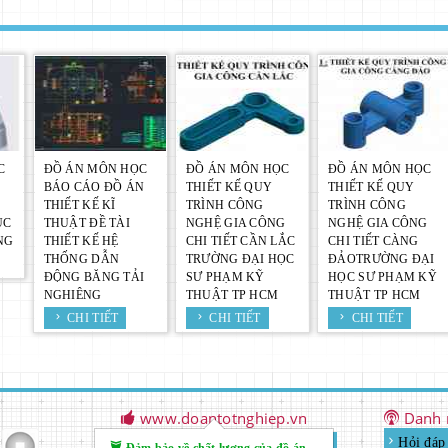
C
ĐỒ ÁN MÔN HỌC
ĐỒ ÁN MÔN HỌC
ĐỒ ÁN MÔN HỌC
BÁO CÁO ĐỒ ÁN
THIẾT KẾ QUY
THIẾT KẾ QUY
THIẾT KẾ KĨ
TRÌNH CÔNG
TRÌNH CÔNG
ỤC
THUẬT ĐỀ TÀI
NGHỆ GIA CÔNG
NGHỆ GIA CÔNG
NG
THIẾT KẾ HỆ
CHI TIẾT CẦN LẮC
CHI TIẾT CÀNG
THỐNG DẪN
TRƯỜNG ĐẠI HỌC
ĐẢOTRƯỜNG ĐẠI
ĐỘNG BĂNG TẢI
SƯ PHẠM KỸ
HỌC SƯ PHẠM KỸ
NGHIÊNG
THUẬT TP HCM
THUẬT TP HCM
CHI TIẾT
CHI TIẾT
CHI TIẾT
www.doantotnghiep.vn
Danh m
Hỏi đáp