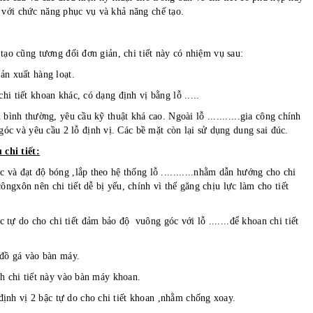
 với chức năng phục vụ và khả năng chế tạo.
 cũng tương đối đơn giản, chi tiết này có nhiệm vụ sau:
 xuất hàng loạt.
ết khoan khác, có dạng định vị bằng lỗ .....
h thường, yêu cầu kỹ thuật khá cao. Ngoài lỗ ...........gia công chính
óc và yêu cầu 2 lỗ định vị. Các bề mặt còn lại sử dụng dung sai đúc.
chi tiết:
ác và đạt độ bóng ,lắp theo hệ thống lỗ ...........nhằm dẫn hướng cho chi
 côngxôn nên chi tiết dễ bị yếu, chính vì thế găng chịu lực làm cho tiết
 tự do cho chi tiết đảm bảo độ vuông góc với lỗ .......để khoan chi tiết
t đồ gá vào bàn máy.
hanh chi tiết này vào bàn máy khoan.
định vị 2 bậc tự do cho chi tiết khoan ,nhằm chống xoay.