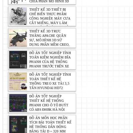
CHIA PHẦN MÔ HÌNH 3D
THIẾT KẾ 3D THIẾT BỊ
CHẾ BIẾN THỰC PHẨM
CÔNG NGHIỆP, MÁY CƯA
CẮT MIẾNG, MÁY LÀM
QUE CÁ MÔ HÌNH 3D SỬ
THIẾT KẾ 3D TRỰC
DỤNG PHẦN MỀM CREO,
THĂNG APACHE QUÂN
SOLIDWORKS... (CUNG
SỰ, MÔ HÌNH 3D SỬ
CẤP FILE STEP,
DỤNG PHẦN MỀM CREO,
SOLIDWORKS.)
SOLIDWORKS... (CUNG
ĐỒ ÁN TỐT NGHIỆP TÍNH
CẤP FILE STEP) ỨNG
TOÁN KIỂM NGHIỆM ĐĨA
DỤNG CẮT LASER
PHANH CỦA HỆ THỐNG
PHANH TRƯỚC TRÊN XE
HYUNDAI ELANTRA 1.6AT
ĐỒ ÁN TỐT NGHIỆP TÍNH
2023
TOÁN THIẾT KẾ HỆ
THỐNG TREO XE TẢI 3,5
TẤN HYUNDAI HD72
ĐỒ ÁN TỐT NGHIỆP
THIẾT KẾ HỆ THỐNG
PHANH CHO Ô TÔ BUÝT
CÓ ABS ĐHBK HÀ NỘI
ĐỒ ÁN MÔN HỌC PHÂN
TÍCH BÀI TOÁN THIẾT KẾ
HỆ THỐNG DẪN ĐỘNG
BĂNG TẢI D = 320 MM