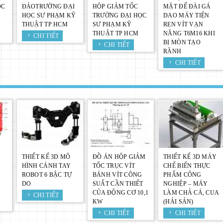
máy, thiết kế quy trình công nghệ gia công chi tiết
ỌC
ĐẢOTRƯỜNG ĐẠI
HỘP GIẢM TỐC
MẶT ĐẾ ĐÀI GÁ
HỌC SƯ PHẠM KỸ
TRƯỜNG ĐẠI HỌC
DAO MÁY TIỆN
THUẬT TP HCM
SƯ PHẠM KỸ
REN VÍT VẠN
THUẬT TP HCM
NĂNG T6M16 KHI
CHI TIẾT
BỊ MÒN TẠO
CHI TIẾT
RÃNH
CHI TIẾT
THIẾT KẾ 3D MÔ
ĐỒ ÁN HỘP GIẢM
THIẾT KẾ 3D MÁY
HÌNH CÁNH TAY
TỐC TRỤC VÍT
CHẾ BIẾN THỰC
ROBOT 6 BẬC TỰ
BÁNH VÍT CÔNG
PHẨM CÔNG
DO
SUẤT CẦN THIẾT
NGHIỆP – MÁY
CỦA ĐỘNG CƠ 10,1
LÀM CHẢ CÁ, CUA
CHI TIẾT
KW
(HẢI SẢN)
CHI TIẾT
CHI TIẾT