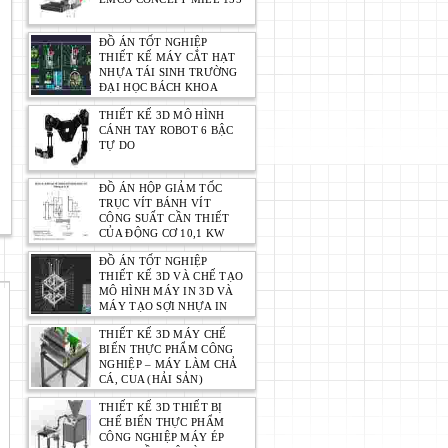
ĐỒ ÁN TỐT NGHIỆP
THIẾT KẾ MÁY CẮT HẠT
NHỰA TÁI SINH TRƯỜNG
ĐẠI HỌC BÁCH KHOA
THIẾT KẾ 3D MÔ HÌNH
CÁNH TAY ROBOT 6 BẬC
TỰ DO
ĐỒ ÁN HỘP GIẢM TỐC
TRỤC VÍT BÁNH VÍT
CÔNG SUẤT CẦN THIẾT
CỦA ĐỘNG CƠ 10,1 KW
ĐỒ ÁN TỐT NGHIỆP
THIẾT KẾ 3D VÀ CHẾ TẠO
MÔ HÌNH MÁY IN 3D VÀ
MÁY TẠO SỢI NHỰA IN
THIẾT KẾ 3D MÁY CHẾ
BIẾN THỰC PHẨM CÔNG
NGHIỆP – MÁY LÀM CHẢ
CÁ, CUA (HẢI SẢN)
THIẾT KẾ 3D THIẾT BỊ
CHẾ BIẾN THỰC PHẨM
CÔNG NGHIỆP MÁY ÉP