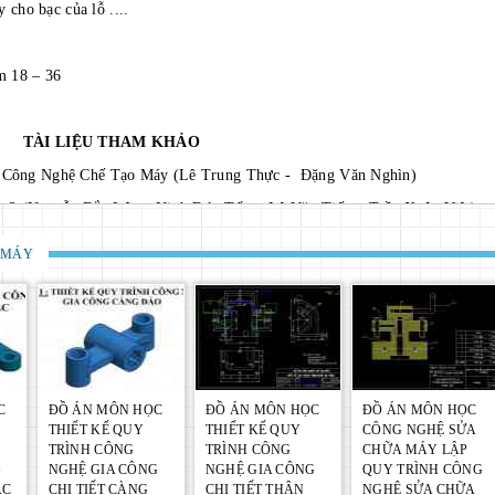
y cho bạc của lỗ ....
ám 18 – 36
TÀI LIỆU THAM KHẢO
ọc Công Nghệ Chế Tạo Máy (Lê Trung Thực - Đặng Văn Nghìn)
, 2 (Nguyễn Đắc Lộc – Ninh Đức Tốn – Lê Văn Tiến – Trần Xuân Việt)
ạo Máy (Trần Văn Địch – Nhà Xuất Bản Khoa Học Kỹ Thuật Hà Nội
 MÁY
a (Lê Văn Tiến – Trần Văn Địch – Trần Xuân Việt)
 Tạo Máy 1, 2 (Bộ môn Công Nghệ Chế Tạo Máy Trường Đại Học Bách
y Bào Mài (Hồ Viết Bình - Lê Đăng Hoành - Nguyễn Ngọc Đào)
C
ĐỒ ÁN MÔN HỌC
ĐỒ ÁN MÔN HỌC
ĐỒ ÁN MÔN HỌC
ễn Ngọc Đào- Trần Thế San- Hồ Viết Bình)
THIẾT KẾ QUY
THIẾT KẾ QUY
CÔNG NGHỆ SỬA
TRÌNH CÔNG
TRÌNH CÔNG
CHỮA MÁY LẬP
G
NGHỆ GIA CÔNG
NGHỆ GIA CÔNG
QUY TRÌNH CÔNG
IA CÔNG CHI TIẾT ĐỒ GÁ KHOAN, đồ án môn học công nghệ chế
ẮC
CHI TIẾT CÀNG
CHI TIẾT THÂN
NGHỆ SỬA CHỮA