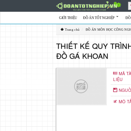
GIỚI THIỆU
ĐỒ ÁN TỐT NGHIỆP
ĐỒ
Trang chủ
/
ĐỒ ÁN MÔN HỌC CÔNG NG
THIẾT KẾ QUY TRÌN
ĐỒ GÁ KHOAN
MÃ TÀ
LIỆU
NGUỒ
MÔ T