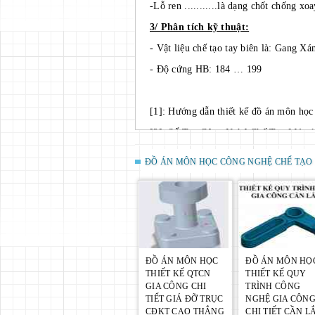
-Lỗ ren ...........là dạng chốt chống xoa
3/ Phân tích kỹ thuật:
- Vật liệu chế tạo tay biên là: Gang X
- Độ cứng HB: 184 … 199
[1]: Hướng dẫn thiết kế đồ án môn h
[2]: Sổ Tay Công Nghệ Chế Tạo Máy 1
[3]: Thiết kế đồ án Công Nghệ Chế T
ĐỒ ÁN MÔN HỌC CÔNG NGHỆ CHẾ TẠO
2000)
[4]: Đồ Gá Cơ Khí Hóa và Tự Động Hó
[5]: Sổ Tay Thiết Kế Công Nghệ Chế
Khoa Hà Nội)
[6]: Đồ Gá Gia Công Cơ Khí Tiện Pha
ĐỒ ÁN MÔN HỌC
ĐỒ ÁN MÔN HỌ
[7}:Chế độ cắt Gia công cơ khí (Nguy
THIẾT KẾ QTCN
THIẾT KẾ QUY
GIA CÔNG CHI
TRÌNH CÔNG
TIẾT GIÁ ĐỠ TRỤC
NGHỆ GIA CÔN
THIẾT KẾ QUY TRÌNH CÔNG NGHỆ G
CĐKT CAO THẮNG
CHI TIẾT CẦN L