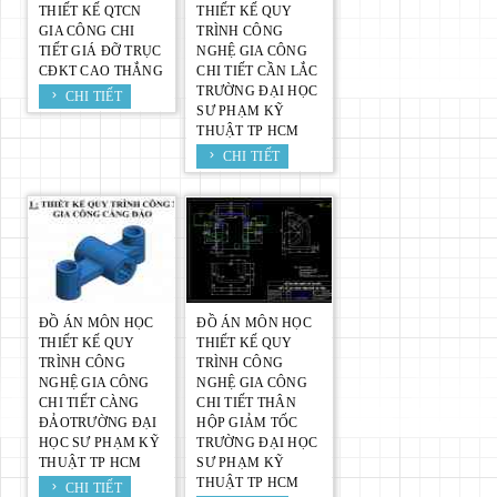
THIẾT KẾ QTCN
THIẾT KẾ QUY
GIA CÔNG CHI
TRÌNH CÔNG
TIẾT GIÁ ĐỠ TRỤC
NGHỆ GIA CÔNG
CĐKT CAO THẮNG
CHI TIẾT CẦN LẮC
TRƯỜNG ĐẠI HỌC
CHI TIẾT
SƯ PHẠM KỸ
THUẬT TP HCM
CHI TIẾT
ĐỒ ÁN MÔN HỌC
ĐỒ ÁN MÔN HỌC
THIẾT KẾ QUY
THIẾT KẾ QUY
TRÌNH CÔNG
TRÌNH CÔNG
NGHỆ GIA CÔNG
NGHỆ GIA CÔNG
CHI TIẾT CÀNG
CHI TIẾT THÂN
ĐẢOTRƯỜNG ĐẠI
HỘP GIẢM TỐC
HỌC SƯ PHẠM KỸ
TRƯỜNG ĐẠI HỌC
THUẬT TP HCM
SƯ PHẠM KỸ
THUẬT TP HCM
CHI TIẾT