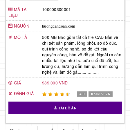
MÃ TÀI
100000300001
LIỆU
NGUỒN
huongdandoan.com
MÔ TẢ
500 MB Bao gồm tất cả file CAD Bản vẽ
chi tiết sản phẩm, lồng phôi, sơ đồ đúc,
qui trình công nghệ, sơ đồ kết cấu
nguyên công, bản vẽ đồ gá. Ngoài ra còn
nhiều tài liệu như tra cứu chế độ cắt, tra
lượng dư, hướng dẫn làm qui trình công
nghệ và làm đồ gá.................
GIÁ
989,000 VNĐ
ĐÁNH GIÁ
4.9
07/08/2026
TẢI ĐỒ ÁN