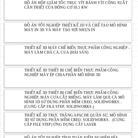
ĐỒ ÁN HỘP GIẢM TỐC TRỤC VÍT BÁNH VÍT CÔNG SUẤT
CẦN THIẾT CỦA ĐỘNG CƠ 10,1 KW
ĐỒ ÁN TỐT NGHIỆP THIẾT KẾ 3D VÀ CHẾ TẠO MÔ HÌNH
MÁY IN 3D VÀ MÁY TẠO SỢI NHỰA IN
THIẾT KẾ 3D MÁY CHẾ BIẾN THỰC PHẨM CÔNG NGHIỆP –
MÁY LÀM CHẢ CÁ, CUA (HẢI SẢN)
THIẾT KẾ 3D THIẾT BỊ CHẾ BIẾN THỰC PHẨM CÔNG
NGHIỆP MÁY ÉP CHIA PHẦN MÔ HÌNH 3D
THIẾT KẾ 3D THIẾT BỊ CHẾ BIẾN THỰC PHẨM CÔNG
NGHIỆP, MÁY CƯA CẮT MIẾNG, MÁY LÀM QUE CÁ MÔ
HÌNH 3D SỬ DỤNG PHẦN MỀM CREO, SOLIDWORKS...
(CUNG CẤP FILE STEP, SOLIDWORKS.)
THIẾT KẾ 3D TRỰC THĂNG APACHE QUÂN SỰ, MÔ HÌNH
3D SỬ DỤNG PHẦN MỀM CREO, SOLIDWORKS... (CUNG
CẤP FILE STEP) ỨNG DỤNG CẮT LASER
ĐỒ ÁN TỐT NGHIỆP TÍNH TOÁN KIỂM NGHIỆM ĐĨA