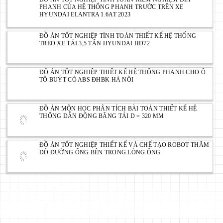
PHANH CỦA HỆ THỐNG PHANH TRƯỚC TRÊN XE
HYUNDAI ELANTRA 1.6AT 2023
ĐỒ ÁN TỐT NGHIỆP TÍNH TOÁN THIẾT KẾ HỆ THỐNG
TREO XE TẢI 3,5 TẤN HYUNDAI HD72
ĐỒ ÁN TỐT NGHIỆP THIẾT KẾ HỆ THỐNG PHANH CHO Ô
TÔ BUÝT CÓ ABS ĐHBK HÀ NỘI
ĐỒ ÁN MÔN HỌC PHÂN TÍCH BÀI TOÁN THIẾT KẾ HỆ
THỐNG DẪN ĐỘNG BĂNG TẢI D = 320 MM
ĐỒ ÁN TỐT NGHIỆP THIẾT KẾ VÀ CHẾ TẠO ROBOT THĂM
DÒ ĐƯỜNG ỐNG BÊN TRONG LÒNG ỐNG