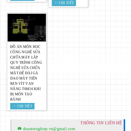
CHI TIẾT
ĐỒ ÁN MÔN HỌC
CÔNG NGHỆ SỬA
CHỮA MÁY LẬP
QUY TRÌNH CÔNG
NGHỆ SỬA CHỮA
MẶT ĐẾ ĐÀI GÁ
DAO MÁY TIỆN
REN VÍT VẠN
NĂNG T6M16 KHI
BỊ MÒN TẠO
RÃNH
CHI TIẾT
THÔNG TIN LIÊN HỆ
doantotnghiep.vn@gmail.com