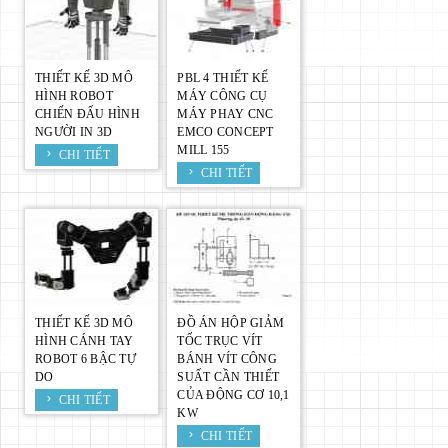
THIẾT KẾ 3D MÔ
PBL 4 THIẾT KẾ
HÌNH ROBOT
MÁY CÔNG CỤ
CHIẾN ĐẤU HÌNH
MÁY PHAY CNC
NGƯỜI IN 3D
EMCO CONCEPT
MILL 155
CHI TIẾT
CHI TIẾT
THIẾT KẾ 3D MÔ
ĐỒ ÁN HỘP GIẢM
HÌNH CÁNH TAY
TỐC TRỤC VÍT
ROBOT 6 BẬC TỰ
BÁNH VÍT CÔNG
DO
SUẤT CẦN THIẾT
CỦA ĐỘNG CƠ 10,1
CHI TIẾT
KW
CHI TIẾT