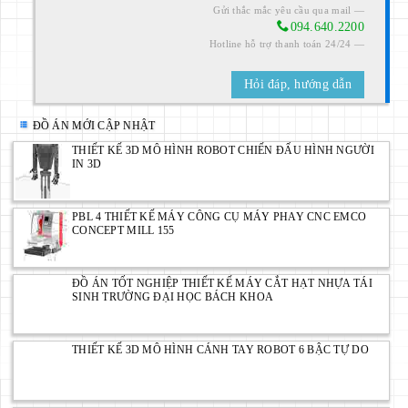
Gửi thắc mắc yêu cầu qua mail
094.640.2200
Hotline hỗ trợ thanh toán 24/24
Hỏi đáp, hướng dẫn
ĐỒ ÁN MỚI CẬP NHẬT
THIẾT KẾ 3D MÔ HÌNH ROBOT CHIẾN ĐẤU HÌNH NGƯỜI
IN 3D
PBL 4 THIẾT KẾ MÁY CÔNG CỤ MÁY PHAY CNC EMCO
CONCEPT MILL 155
ĐỒ ÁN TỐT NGHIỆP THIẾT KẾ MÁY CẮT HẠT NHỰA TÁI
SINH TRƯỜNG ĐẠI HỌC BÁCH KHOA
THIẾT KẾ 3D MÔ HÌNH CÁNH TAY ROBOT 6 BẬC TỰ DO