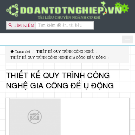
TÌM KIẾM
GIỚI THIỆU
Trang chủ
/
THIẾT KẾ QUY TRÌNH CÔNG NGHỆ
/
THIẾT KẾ QUY TRÌNH CÔNG NGHỆ GIA CÔNG ĐẾ Ụ ĐỘNG
/
ĐỒ ÁN TỐT NGHIỆP
THIẾT KẾ QUY TRÌNH CÔNG
ĐỒ ÁN MÔN HỌC CƠ KHÍ
NGHỆ GIA CÔNG ĐẾ Ụ ĐỘNG
TÀI LIỆU CƠ KHÍ
THÀNH VIÊN